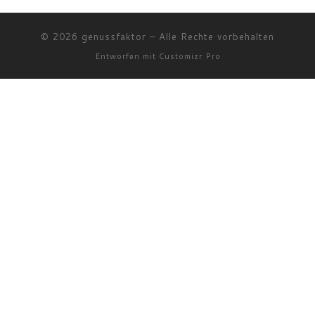
© 2026
genussfaktor
–
Alle Rechte vorbehalten
Entworfen mit
Customizr Pro