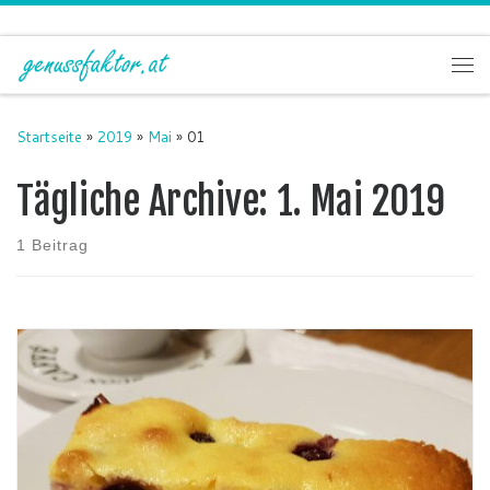
Zum Inhalt springen
Me
Startseite
»
2019
»
Mai
»
01
Tägliche Archive:
1. Mai 2019
1 Beitrag