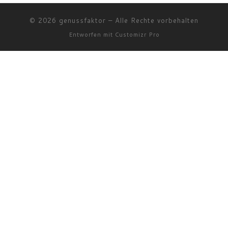
© 2026
genussfaktor
–
Alle Rechte vorbehalten
Entworfen mit
Customizr Pro