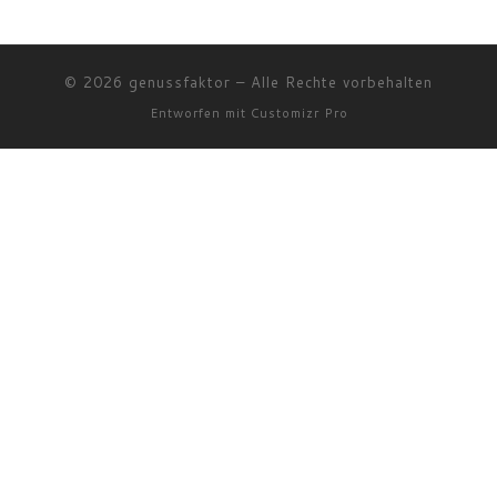
© 2026
genussfaktor
–
Alle Rechte vorbehalten
Entworfen mit
Customizr Pro