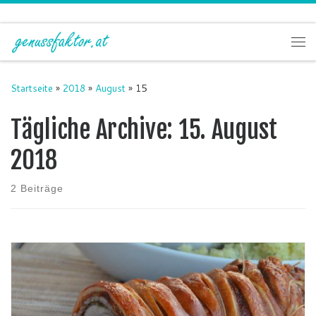
Zum Inhalt springen
Me
Startseite
»
2018
»
August
»
15
Tägliche Archive:
15. August
2018
2 Beiträge