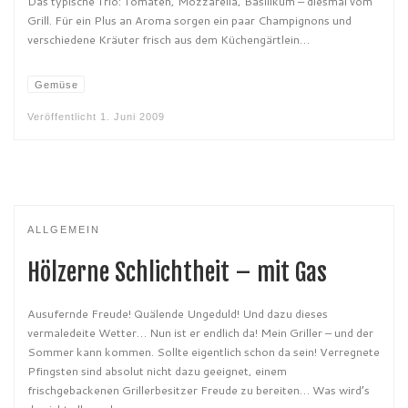
Das typische Trio: Tomaten, Mozzarella, Basilikum – diesmal vom
Grill. Für ein Plus an Aroma sorgen ein paar Champignons und
verschiedene Kräuter frisch aus dem Küchengärtlein…
Gemüse
Veröffentlicht
1. Juni 2009
ALLGEMEIN
Hölzerne Schlichtheit – mit Gas
Ausufernde Freude! Quälende Ungeduld! Und dazu dieses
vermaledeite Wetter… Nun ist er endlich da! Mein Griller – und der
Sommer kann kommen. Sollte eigentlich schon da sein! Verregnete
Pfingsten sind absolut nicht dazu geeignet, einem
frischgebackenen Grillerbesitzer Freude zu bereiten… Was wird’s