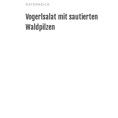
ÖSTERREICH
Vogerlsalat mit sautierten
Waldpilzen
Eierschwammerl und Wiesenchampignons – was man grad s
find’t. Wenn man was find’t, aber nicht genug für ein ganzes
Gericht, kann man die Schwammerln immer noch mit Knobla
und Kräutern braten und mit etwas Weissweinessig sautieren
und kalt zum Salat essen…
Salat
Schwammerl
Veröffentlicht
25. Juli 2008