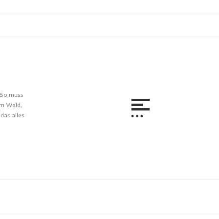
! So muss
em Wald,
das alles