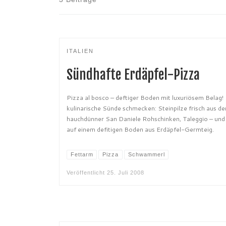
ITALIEN
Sündhafte Erdäpfel-Pizza
Pizza al bosco – deftiger Boden mit luxuriösem Belag
kulinarische Sünde schmecken: Steinpilze frisch aus d
hauchdünner San Daniele Rohschinken, Taleggio – und 
auf einem defitigen Boden aus Erdäpfel-Germteig.
Fettarm
Pizza
Schwammerl
Veröffentlicht
25. Juli 2008