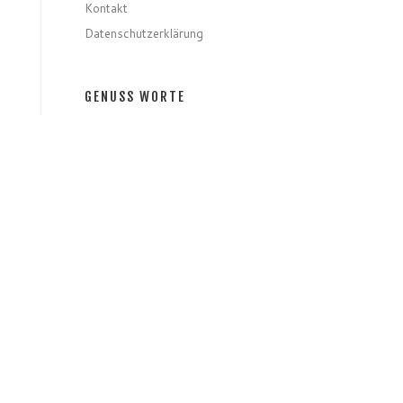
Kontakt
Datenschutzerklärung
GENUSS WORTE
o
uch
Gerichte
Zutaten
 –
Speziell
Gastro
Getränke
GENUSS MONATE
GENUSS MONATE