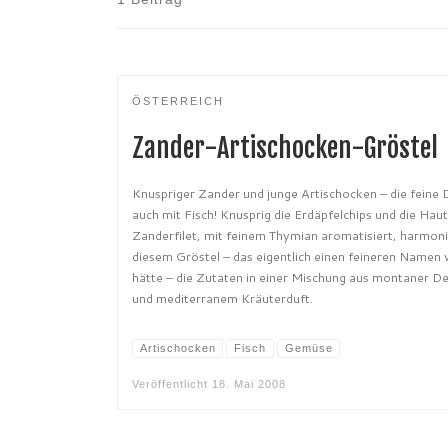
ÖSTERREICH
Zander-Artischocken-Gröstel
Knuspriger Zander und junge Artischocken – die feine 
auch mit Fisch! Knusprig die Erdäpfelchips und die Hau
Zanderfilet, mit feinem Thymian aromatisiert, harmoni
diesem Gröstel – das eigentlich einen feineren Namen 
hätte – die Zutaten in einer Mischung aus montaner De
und mediterranem Kräuterduft.
Artischocken
Fisch
Gemüse
Veröffentlicht
18. Mai 2008