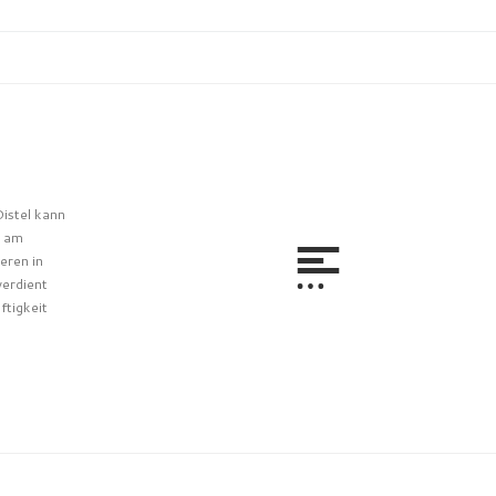
Distel kann
t am
eren in
verdient
ftigkeit