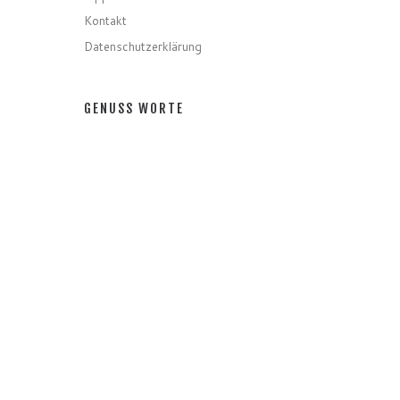
Kontakt
Datenschutzerklärung
GENUSS WORTE
Gerichte
Zutaten
Speziell
Gastro
Getränke
GENUSS MONATE
GENUSS MONATE