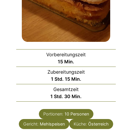
Vorbereitungszeit
Minuten
15
Min.
Zubereitungszeit
Stunde
Minuten
1
Std.
15
Min.
Gesamtzeit
Stunde
Minuten
1
Std.
30
Min.
Portionen:
10
Personen
Gericht:
Mehlspeisen
Küche:
Österreich