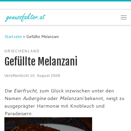
Zum Inhalt springen
Me
Startseite
»
Gefüllte Melanzani
GRIECHENLAND
Gefüllte Melanzani
Veröffentlicht
10. August 2009
Die
Eierfrucht
, zum Glück inzwischen unter den
Namen
Aubergine
oder
Melanzani
bekannt, neigt zu
ausgeprägter Harmonie mit Knoblauch und
Paradeisern.