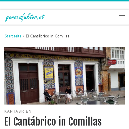
Zum Inhalt springen
Me
Startseite
»
El Cantábrico in Comillas
KANTABRIEN
El Cantábrico in Comillas