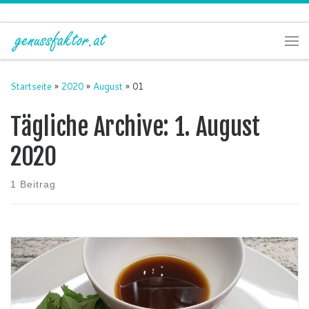
Zum Inhalt springen
Me
Startseite
»
2020
»
August
»
01
Tägliche Archive:
1. August
2020
1 Beitrag