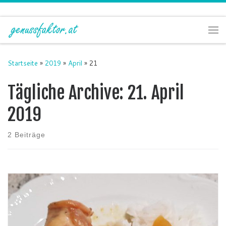
Zum Inhalt springen
Me
Startseite
»
2019
»
April
»
21
Tägliche Archive:
21. April
2019
2 Beiträge