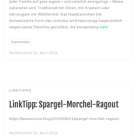
jeder Familie auf ganz eigene – und natürlich einzigartige – Weise
zubereitet wird. Traditionell mit Oliven, mit Kräutern oder
extravagant mit Wildfenchel. Das Hauskaninchen Die
domestizierte Form des coniculus wird heutzutage hauptsächlich
wegen seines Fleisches gezüchtet, die Verwendung
mehr
Kaninchen
Veröffentlicht
21. April 2019
LINKTIPPS
LinkTipp: Spargel-Morchel-Ragout
https://lamiacucina.blog/2019/04/21/spargel-morchel-ragout/
Veröffentlicht
21. April 2019