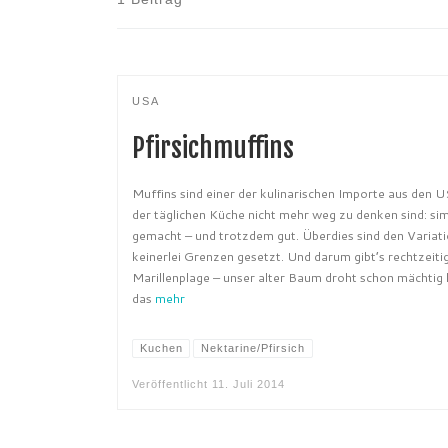
USA
Pfirsichmuffins
Muffins sind einer der kulinarischen Importe aus den U
der täglichen Küche nicht mehr weg zu denken sind: sim
gemacht – und trotzdem gut. Überdies sind den Variat
keinerlei Grenzen gesetzt. Und darum gibt’s rechtzeiti
Marillenplage – unser alter Baum droht schon mächtig 
das
mehr
Kuchen
Nektarine/Pfirsich
Veröffentlicht
11. Juli 2014