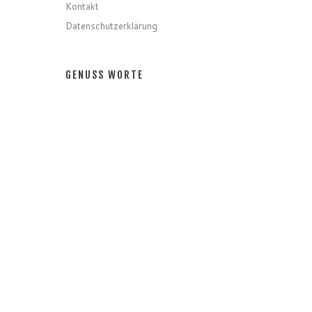
Kontakt
Datenschutzerklärung
GENUSS WORTE
Gerichte
Zutaten
Speziell
Gastro
Getränke
GENUSS MONATE
GENUSS MONATE