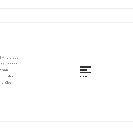
SA, die aus
pel, schnell
ionen
g vor der
herüber,