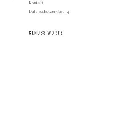
Kontakt
Datenschutzerklärung
GENUSS WORTE
Gerichte
Zutaten
Speziell
Gastro
Getränke
GENUSS MONATE
GENUSS MONATE