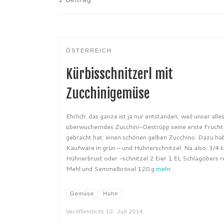
ÖSTERREICH
Kürbisschnitzerl mit
Zucchinigemüse
Ehrlich: das ganze ist ja nur entstanden, weil unser alle
überwucherndes Zucchini-Gestrüpp seine erste Frucht
gebracht hat: einen schönen gelben Zucchino. Dazu ha
Kaufware in grün – und Hühnerschnitzel. Na also: 3/4 
Hühnerbrust oder -schnitzel 2 Eier 1 EL Schlagobers re
Mehl und Semmelbrösel 120 g
mehr
Gemüse
Huhn
Veröffentlicht
10. Juli 2014