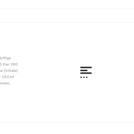
luffige
5 Eier 260
ne (Schale)
r 250 ml
ennen,