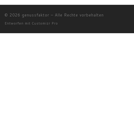
© 2026
genussfaktor
–
Alle Rechte vorbehalten
Entworfen mit
Customizr Pro