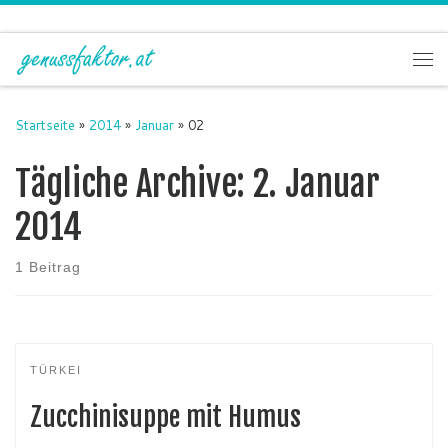
Zum Inhalt springen
Me
Startseite
»
2014
»
Januar
»
02
Tägliche Archive:
2. Januar
2014
1 Beitrag
TÜRKEI
Zucchinisuppe mit Humus