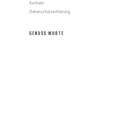
Kontakt
Datenschutzerklärung
GENUSS WORTE
Gerichte
Zutaten
Speziell
Gastro
Getränke
GENUSS MONATE
GENUSS MONATE