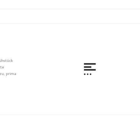
ühstück
rte
zu, prima