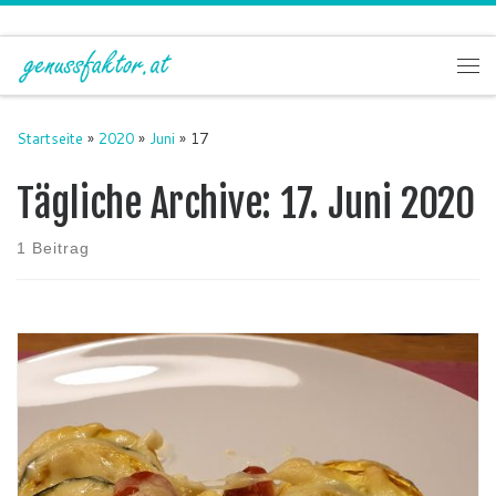
Zum Inhalt springen
Me
Startseite
»
2020
»
Juni
»
17
Tägliche Archive:
17. Juni 2020
1 Beitrag