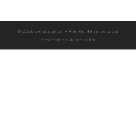
© 2026
genussfaktor
–
Alle Rechte vorbehalten
Entworfen mit
Customizr Pro