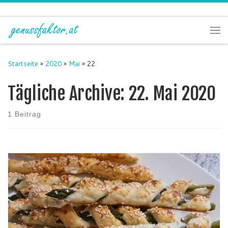
Zum Inhalt springen
Me
Startseite
»
2020
»
Mai
»
22
Tägliche Archive:
22. Mai 2020
1 Beitrag