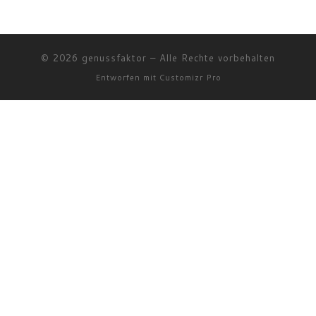
© 2026
genussfaktor
–
Alle Rechte vorbehalten
Entworfen mit
Customizr Pro