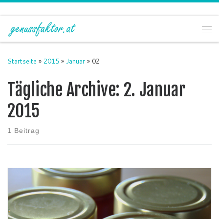
Zum Inhalt springen
Me
Startseite
»
2015
»
Januar
»
02
Tägliche Archive:
2. Januar
2015
1 Beitrag