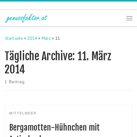
Zum Inhalt springen
Me
Startseite
»
2014
»
März
»
11
Tägliche Archive:
11. März
2014
1 Beitrag
MITTELMEER
Bergamotten-Hühnchen mit