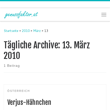
Zum Inhalt springen
Me
Startseite
»
2010
»
März
»
13
Tägliche Archive:
13. März
2010
1 Beitrag
ÖSTERREICH
Verjus-Hähnchen