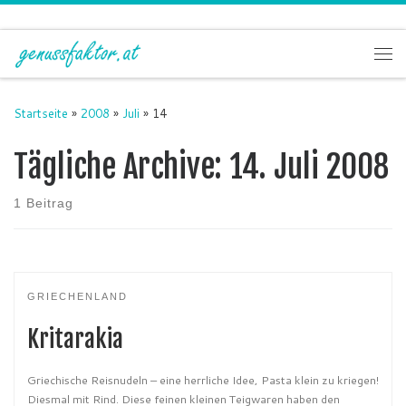
Zum Inhalt springen
Me
Startseite
»
2008
»
Juli
»
14
Tägliche Archive:
14. Juli 2008
1 Beitrag
GRIECHENLAND
Kritarakia
Griechische Reisnudeln – eine herrliche Idee, Pasta klein zu kriegen!
Diesmal mit Rind. Diese feinen kleinen Teigwaren haben den