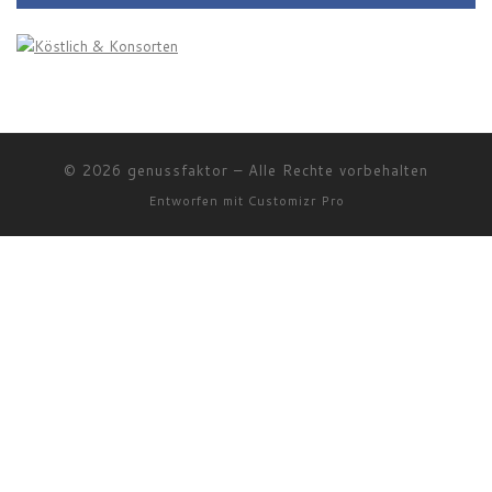
© 2026
genussfaktor
–
Alle Rechte vorbehalten
Entworfen mit
Customizr Pro